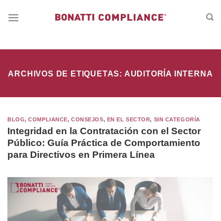
Saltar
al
contenido
ARCHIVOS DE ETIQUETAS:
AUDITORÍA INTERNA
BLOG
,
COMPLIANCE
,
CONSEJOS
,
EN EL SECTOR
,
SIN CATEGORÍA
Integridad en la Contratación con el Sector
Público: Guía Práctica de Comportamiento
para Directivos en Primera Línea